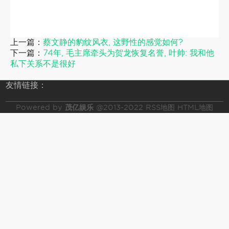
上一篇：
蔡文静的豹纹风衣, 这野性的感觉如何?
下一篇：
74年, 毛主席牵头为贺龙恢复名誉, 叶帅: 我和他
私下关系不是很好
友情链接：
Powered by
茂亿娱乐
@2013-2022
RSS地图
HTML地图