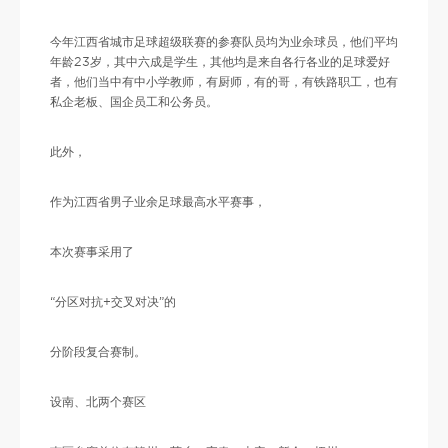
今年江西省城市足球超级联赛的参赛队员均为业余球员，他们平均
年龄23岁，其中六成是学生，其他均是来自各行各业的足球爱好
者，他们当中有中小学教师，有厨师，有的哥，有铁路职工，也有
私企老板、国企员工和公务员。
此外，
作为江西省男子业余足球最高水平赛事，
本次赛事采用了
“分区对抗+交叉对决”的
分阶段复合赛制。
设南、北两个赛区