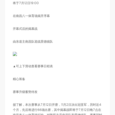
将于7月12日19:00
在南昌八一体育场揭开序幕
开幕式后的揭幕战
由东道主南昌队迎战景德镇队
▲可上下滑动查看赛事日程表
精心筹备
赛事升级蓄势待发
据了解，本次赛事从7月12日开赛，11月2日决出冠亚军，历时近4
个月，先后将进行66场比赛，其中揭幕战即将于7月12日晚7点在
南昌市八一体育场打响，对阵双方是南昌队和景德镇队。赛事同时